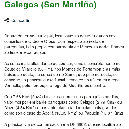
Galegos (San Martiño)
Compartir
Dentro do termo municipal, localízase ao oeste, lindando cos
concellos de Ordes e Oroso. Con respecto ao resto de
parroquias, fai o propio coa parroquia de Mesos ao norte, Frades
ao leste e Moar ao sur.
As cotas máis altas danse ao seu sur, e máis concretamente no
Couto de Vilarello (384 m), nos Montes de Portamión e as máis
baixas ao oeste, na cunca do río Samo, que polo noroeste, se
converte no principal curso fluvial, tendo como afluentes o rego
Vermello, polo nordés, e o rego do Mouriño polo centro.
Con 7,68 Km² (9,4%) localízase dentro das parroquias medias,
valor moi por enriba de parroquias como Céltigos (2,79 Km2) ou
Aiazo (4,84 Km2) e bastante afastada daquelas máis grandes
como son o caso de Abellá (10,93 Km2) ou Papucín (10,87 Km2).
A principal vía de comunicación é a DP-3802, que se localiza ao