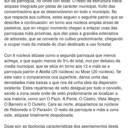
sur da parroquia, no límite con Moar. O resto da estructura viaria
atópase integrada por pistas de carácter municipal, froito das
concentracións que se desenvolveron en todo o municipio. No
que respecta aos cultivos, estes seguen o seguinte patrón que se
describe a continuación: en torno aos núcleos amplas áreas de
pasteiros, que en ningún momento chegan a enlazar coas das
parroquias máis próximas, que dan paso a grandes extensións
de arboredo, que se converte no cultivo predominante, chegando
a ocupar mais da metade do chan destinado a uso forestal.
Con 8 núcleos sitúase como a segunda parroquia que menos
achega, o que supón menos do 5% do total, moi por debaixo da
media municipal, que se sitúa en torno aos 12 e máis se a
parroquia patrón é Abellá (25 núcleos) ou Moar (20 núcleos). Se
este valor o comparamos coa superficie, dános unha das
densidades máis baixas o que nos dá unha idea da dispersión
existente. Estes repártense de xeito desigual por todo o concello,
sendo a zona oeste onde de xeito predominante se localizan a
súa maioría, como son O Pazo, A Ponte, O Castro, Vista Alegre,
O Barreiro e O Outeiro. Cara ao norte, atopariamos os núcleos
de Reboredo e O Paraxón. O resto da parroquia e máis a zona
este, atópase totalmente despoboada.
Dúas son as tipoloxías características dos asentamentos desta