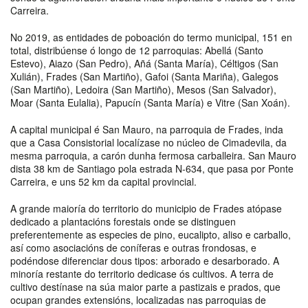
Carreira.
No 2019, as entidades de poboación do termo municipal, 151 en
total, distribúense ó longo de 12 parroquias: Abellá (Santo
Estevo), Aiazo (San Pedro), Añá (Santa María), Céltigos (San
Xulián), Frades (San Martiño), Gafoi (Santa Mariña), Galegos
(San Martiño), Ledoira (San Martiño), Mesos (San Salvador),
Moar (Santa Eulalia), Papucín (Santa María) e Vitre (San Xoán).
A capital municipal é San Mauro, na parroquia de Frades, inda
que a Casa Consistorial localízase no núcleo de Cimadevila, da
mesma parroquia, a carón dunha fermosa carballeira. San Mauro
dista 38 km de Santiago pola estrada N-634, que pasa por Ponte
Carreira, e uns 52 km da capital provincial.
A grande maioría do territorio do municipio de Frades atópase
dedicado a plantacións forestais onde se distinguen
preferentemente as especies de pino, eucalipto, aliso e carballo,
así como asociacións de coníferas e outras frondosas, e
podéndose diferenciar dous tipos: arborado e desarborado. A
minoría restante do territorio dedicase ós cultivos. A terra de
cultivo destínase na súa maior parte a pastizais e prados, que
ocupan grandes extensións, localizadas nas parroquias de