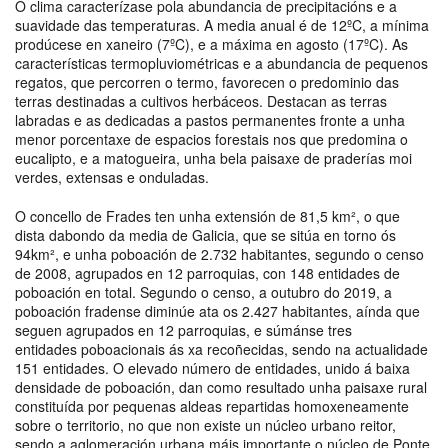
O clima caracterízase pola abundancia de precipitacións e a
suavidade das temperaturas. A media anual é de 12ºC, a mínima
prodúcese en xaneiro (7ºC), e a máxima en agosto (17ºC). As
características termopluviométricas e a abundancia de pequenos
regatos, que percorren o termo, favorecen o predominio das
terras destinadas a cultivos herbáceos. Destacan as terras
labradas e as dedicadas a pastos permanentes fronte a unha
menor porcentaxe de espacios forestais nos que predomina o
eucalipto, e a matogueira, unha bela paisaxe de praderías moi
verdes, extensas e onduladas.
O concello de Frades ten unha extensión de 81,5 km², o que
dista dabondo da media de Galicia, que se sitúa en torno ós
94km², e unha poboación de 2.732 habitantes, segundo o censo
de 2008, agrupados en 12 parroquias, con 148 entidades de
poboación en total. Segundo o censo, a outubro do 2019, a
poboación fradense diminúe ata os 2.427 habitantes, aínda que
seguen agrupados en 12 parroquias, e súmánse tres
entidades poboacionais ás xa recoñecidas, sendo na actualidade
151 entidades. O elevado número de entidades, unido á baixa
densidade de poboación, dan como resultado unha paisaxe rural
constituída por pequenas aldeas repartidas homoxeneamente
sobre o territorio, no que non existe un núcleo urbano reitor,
sendo a aglomeración urbana máis importante o núcleo de Ponte