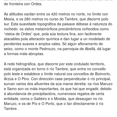
de fronteira con Ordes.
As altitudes oscilan entre os 420 metros no norte, no límite con
Mesía, e os 280 metros no curso do Tambre, que discorre polo
sur. Esta suavidade topográfica da paisaxe débese á natureza do
rochedo: os xistos metamórficos precámbricos coñecidos como
“xistos de Ordes” que, pola súa textura fina, son facilmente
atacables pola alteración química e dan lugar a un modelado de
pendentes suaves e amplos vales. Só algún afloramento de
seixo, como o monte Pedrouzo, na parroquia de Abellá, dá lugar
a formas máis abruptas.
A rede hidrográfica, que discorre por este ondulado territorio,
está organizada en torno ó río Tambre, que entra no concello
polo leste e establece o límite natural cos concellos de Boimorto,
Arzúa e O Pino. Con dirección case perpendicular ó río principal,
surcan varios dos afluentes da súa marxe dereita: os ríos Maruzo
e Samo son os máis importantes, ós que hai que engadir, debido
á abundancia de precipitacións, numerosos regatos de certa
entidade, coma o Gaiteiro e o Mostás, que desaugan no río
Maruzo, e os de Pío e O Porto, que o fan directamente ó río
Tambre.