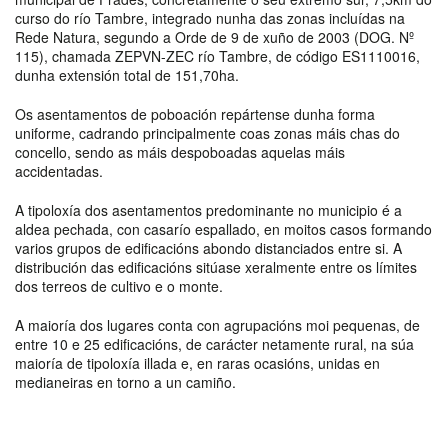
curso do río Tambre, integrado nunha das zonas incluídas na
Rede Natura, segundo a Orde de 9 de xuño de 2003 (DOG. Nº
115), chamada ZEPVN-ZEC río Tambre, de código ES1110016,
dunha extensión total de 151,70ha.
Os asentamentos de poboación repártense dunha forma
uniforme, cadrando principalmente coas zonas máis chas do
concello, sendo as máis despoboadas aquelas máis
accidentadas.
A tipoloxía dos asentamentos predominante no municipio é a
aldea pechada, con casarío espallado, en moitos casos formando
varios grupos de edificacións abondo distanciados entre si. A
distribución das edificacións sitúase xeralmente entre os límites
dos terreos de cultivo e o monte.
A maioría dos lugares conta con agrupacións moi pequenas, de
entre 10 e 25 edificacións, de carácter netamente rural, na súa
maioría de tipoloxía illada e, en raras ocasións, unidas en
medianeiras en torno a un camiño.