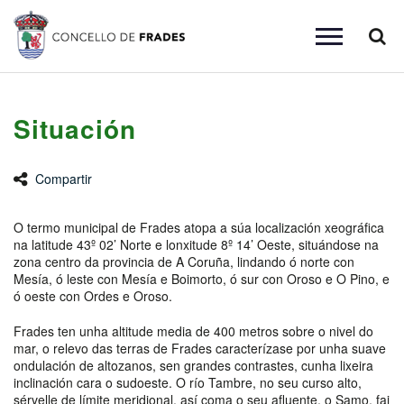
Busc
Toggle
navigation
Situación
Compartir
O termo municipal de Frades atopa a súa localización xeográfica
na latitude 43º 02’ Norte e lonxitude 8º 14’ Oeste, situándose na
zona centro da provincia de A Coruña, lindando ó norte con
Mesía, ó leste con Mesía e Boimorto, ó sur con Oroso e O Pino, e
ó oeste con Ordes e Oroso.
Frades ten unha altitude media de 400 metros sobre o nivel do
mar, o relevo das terras de Frades caracterízase por unha suave
ondulación de altozanos, sen grandes contrastes, cunha lixeira
inclinación cara o sudoeste. O río Tambre, no seu curso alto,
sérvelle de límite meridional, así coma o seu afluente, o Samo, fai