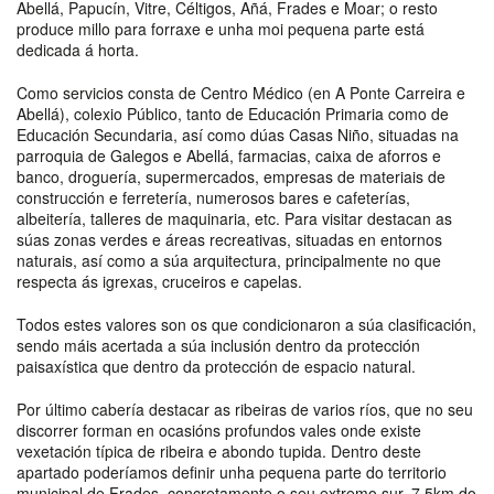
Abellá, Papucín, Vitre, Céltigos, Añá, Frades e Moar; o resto
produce millo para forraxe e unha moi pequena parte está
dedicada á horta.
Como servicios consta de Centro Médico (en A Ponte Carreira e
Abellá), colexio Público, tanto de Educación Primaria como de
Educación Secundaria, así como dúas Casas Niño, situadas na
parroquia de Galegos e Abellá, farmacias, caixa de aforros e
banco, droguería, supermercados, empresas de materiais de
construcción e ferretería, numerosos bares e cafeterías,
albeitería, talleres de maquinaria, etc. Para visitar destacan as
súas zonas verdes e áreas recreativas, situadas en entornos
naturais, así como a súa arquitectura, principalmente no que
respecta ás igrexas, cruceiros e capelas.
Todos estes valores son os que condicionaron a súa clasificación,
sendo máis acertada a súa inclusión dentro da protección
paisaxística que dentro da protección de espacio natural.
Por último cabería destacar as ribeiras de varios ríos, que no seu
discorrer forman en ocasións profundos vales onde existe
vexetación típica de ribeira e abondo tupida. Dentro deste
apartado poderíamos definir unha pequena parte do territorio
municipal de Frades, concretamente o seu extremo sur, 7,5km do