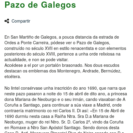
Pazo de Galegos
Compartir
En San Martiño de Galegos, a pouca distancia da estrada de
Ordes a Ponte Carreira, pódese ver o Pazo de Galegos,
construído no século XVII en estilo renacentista e con elementos
posteriores do século XVIII, pertence a unha orde relixiosa na
actualidade, e non se pode visitar.
Accédese a el por un portalón brasonado. Nos dous escudos
destacan os emblemas dos Montenegro, Andrade, Bermúdez,
etcétera.
No lintel consérvase unha inscrición do ano 1690, que narra que
neste pazo pasaron a noite do 15 de abril de dito ano, a princesa
dona Mariana de Neoburgo e o seu irmán, cando viaxaban de A
Coruña a Santiago, para continuar a súa viaxe a Madrid, onde
contraería matrimonio co rei Carlos II. Di así: «En 15 de Abril de
1690 durmiu nesta casa a Raíña Ntra. Sra D.a Mariana de
Neoburgo, muger do rei Ntro. Sr. D. Carlos 2º, vindo da Coruña
en Romaxe a Ntro San Apóstol Santiago. Sendo donos desta
Casa D. Antl. Mosquera Pimentel Riva de Neira casado con D.a