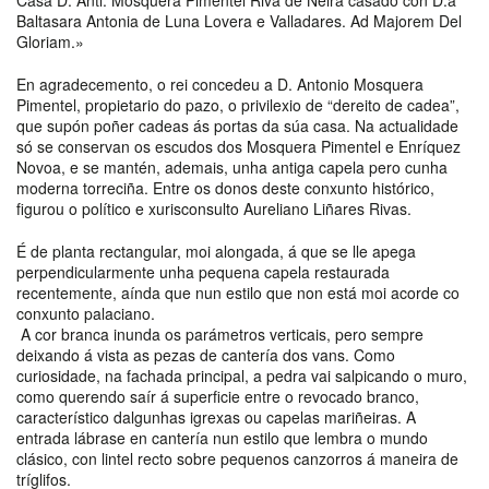
Baltasara Antonia de Luna Lovera e Valladares. Ad Majorem Del
Gloriam.»
En agradecemento, o rei concedeu a D. Antonio Mosquera
Pimentel, propietario do pazo, o privilexio de “dereito de cadea”,
que supón poñer cadeas ás portas da súa casa. Na actualidade
só se conservan os escudos dos Mosquera Pimentel e Enríquez
Novoa, e se mantén, ademais, unha antiga capela pero cunha
moderna torreciña. Entre os donos deste conxunto histórico,
figurou o político e xurisconsulto Aureliano Liñares Rivas.
É de planta rectangular, moi alongada, á que se lle apega
perpendicularmente unha pequena capela restaurada
recentemente, aínda que nun estilo que non está moi acorde co
conxunto palaciano.
A cor branca inunda os parámetros verticais, pero sempre
deixando á vista as pezas de cantería dos vans. Como
curiosidade, na fachada principal, a pedra vai salpicando o muro,
como querendo saír á superficie entre o revocado branco,
característico dalgunhas igrexas ou capelas mariñeiras. A
entrada lábrase en cantería nun estilo que lembra o mundo
clásico, con lintel recto sobre pequenos canzorros á maneira de
tríglifos.