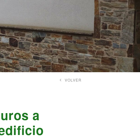
VOLVER
euros a
edificio