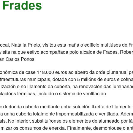
 Frades
ocal, Natalia Prieto, visitou esta mañá o edificio multiúsos de
visita na que estivo acompañada polo alcalde de Frades, Rober
uan Carlos Portos.
nómica de case 118.000 euros ao abeiro da orde plurianual pa
infraestruturas municipais, dotada con 5 millóns de euros e cof
ización e no illamento da cuberta, na renovación das luminarias
alacións térmicas, incluído o sistema de ventilación.
 exterior da cuberta mediante unha solución lixeira de illamento
a unha cuberta totalmente impermeabilizada e ventilada. Ademai
ais. No interior, substituíronse os elementos de alumeado por 
timizar os consumos de enerxía. Finalmente, desmontouse o ant