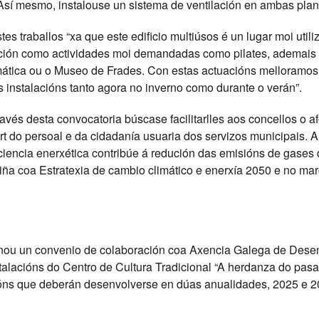
Así mesmo, instalouse un sistema de ventilación en ambas planta
es traballos “xa que este edificio multiúsos é un lugar moi util
ación como actividades moi demandadas como pilates, ademais 
ormática ou o Museo de Frades. Con estas actuacións melloramo
as instalacións tanto agora no inverno como durante o verán”.
avés desta convocatoria búscase facilitarlles aos concellos o a
t do persoal e da cidadanía usuaria dos servizos municipais. A
iencia enerxética contribúe á redución das emisións de gases d
 liña coa Estratexia de cambio climático e enerxía 2050 e no m
inou un convenio de colaboración coa Axencia Galega de Dese
stalacións do Centro de Cultura Tradicional “A herdanza do pas
ións que deberán desenvolverse en dúas anualidades, 2025 e 2