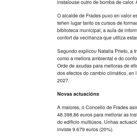
instalouse outro de bomba de calor. 
O alcalde de Frades puxo en valor est
teñen lugar tanto os cursos de form
biblioteca municipal, a aula de inf
confort da veciñanza que utiliza est
Segundo explicou Natalia Prieto, a tr
como a mellora ambiental e do confor
Orde de axudas para melloras de efic
dos efectos do cambio climático, en
2027.
Novas actuacións
A maiores, o Concello de Frades as
48.398,86 euros para mellorar as in
do edificio multiúsos. Unhas actuac
inviste 9.679 euros (20%).