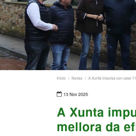
Inicio
Novas
A Xunta impulsa con case 118
13 Nov 2025
A Xunta impu
mellora da ef