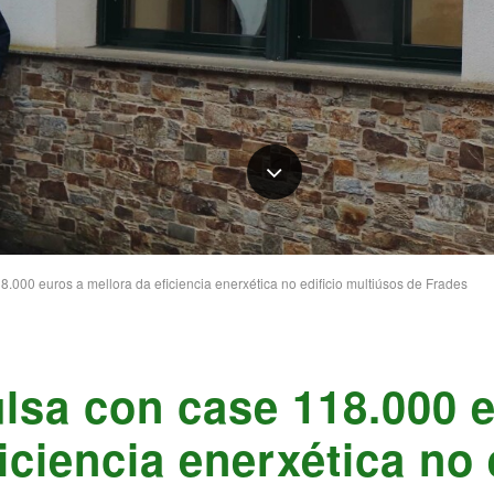
.000 euros a mellora da eficiencia enerxética no edificio multiúsos de Frades
lsa con case 118.000 
iciencia enerxética no 