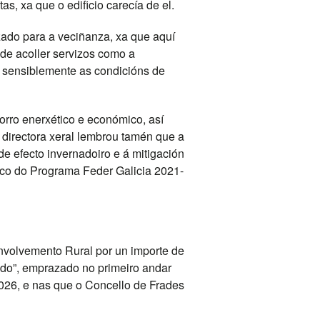
s, xa que o edificio carecía de el.
izado para a veciñanza, xa que aquí
de acoller servizos como a
s sensiblemente as condicións de
forro enerxético e económico, así
 directora xeral lembrou tamén que a
e efecto invernadoiro e á mitigación
arco do Programa Feder Galicia 2021-
nvolvemento Rural por un importe de
ado”, emprazado no primeiro andar
026, e nas que o Concello de Frades