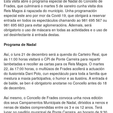
Esta visita abre o programa especial de Nadal do Concello de
Frades, que culminará o martes 5 de xaneiro cunha visita dos
Reis Magos á rapazada do municipio. Unha programación
especial este ano por mor da Covid-19, que obrigará a reservar
entrada en todos os espectáculos chamando ao 981 695 567 ou
981 695 663 para evitar aglomeracións. Ademais, será
obrigatorio o uso de máscara en todas as actividades e o uso de
xel desinfectante á entrada destas.
Programa de Nadal
Así, o luns 21 de decembro será a quenda do Carteiro Real, que
ás 11:00 horas visitará o CPI de Ponte Carreira para repartir
lambetadas e recoller as cartas para os Reis Magos. O martes
22, ás 17:00 horas, o multiúsos de Frades acollerá a actuación
do ilusionista Dani Polo, cun espectáculo para toda a familia que
mestura a maxia participativa, o humor e as ilusións. A entrada é
de balde, se ben é obrigatorio anotarse no Concello antes do 18
de decembro.
Así mesmo, o Concello de Frades convoca unha nova edición
dos seus Campamentos Municipais de Nadal, dirixidos a nenos e
nenas de idades comprendidas entre os 3 e os 12 anos. Terá
lugar no pavillón municipal de Ponte Carreira, en horario de 9:30