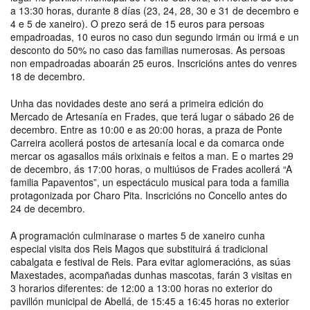
a 13:30 horas, durante 8 días (23, 24, 28, 30 e 31 de decembro e
4 e 5 de xaneiro). O prezo será de 15 euros para persoas
empadroadas, 10 euros no caso dun segundo irmán ou irmá e un
desconto do 50% no caso das familias numerosas. As persoas
non empadroadas aboarán 25 euros. Inscricións antes do venres
18 de decembro.
Unha das novidades deste ano será a primeira edición do
Mercado de Artesanía en Frades, que terá lugar o sábado 26 de
decembro. Entre as 10:00 e as 20:00 horas, a praza de Ponte
Carreira acollerá postos de artesanía local e da comarca onde
mercar os agasallos máis orixinais e feitos a man. E o martes 29
de decembro, ás 17:00 horas, o multiúsos de Frades acollerá “A
familia Papaventos”, un espectáculo musical para toda a familia
protagonizada por Charo Pita. Inscricións no Concello antes do
24 de decembro.
A programación culminarase o martes 5 de xaneiro cunha
especial visita dos Reis Magos que substituirá á tradicional
cabalgata e festival de Reis. Para evitar aglomeracións, as súas
Maxestades, acompañadas dunhas mascotas, farán 3 visitas en
3 horarios diferentes: de 12:00 a 13:00 horas no exterior do
pavillón municipal de Abellá, de 15:45 a 16:45 horas no exterior