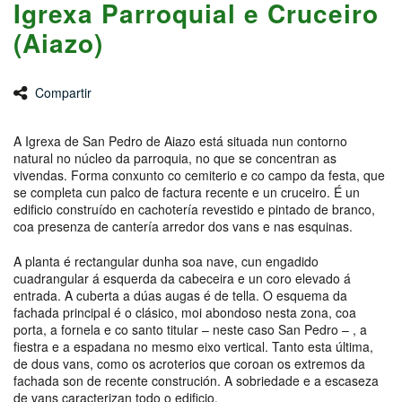
Igrexa Parroquial e Cruceiro
(Aiazo)
Compartir
A Igrexa de San Pedro de Aiazo está situada nun contorno
natural no núcleo da parroquia, no que se concentran as
vivendas. Forma conxunto co cemiterio e co campo da festa, que
se completa cun palco de factura recente e un cruceiro. É un
edificio construído en cachotería revestido e pintado de branco,
coa presenza de cantería arredor dos vans e nas esquinas.
A planta é rectangular dunha soa nave, cun engadido
cuadrangular á esquerda da cabeceira e un coro elevado á
entrada. A cuberta a dúas augas é de tella. O esquema da
fachada principal é o clásico, moi abondoso nesta zona, coa
porta, a fornela e co santo titular – neste caso San Pedro – , a
fiestra e a espadana no mesmo eixo vertical. Tanto esta última,
de dous vans, como os acroterios que coroan os extremos da
fachada son de recente construción. A sobriedade e a escaseza
de vans caracterizan todo o edificio.